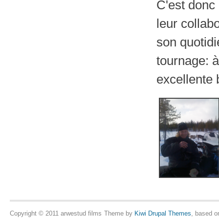
C'est donc 
leur collab
son quotidi
tournage: à
excellente 
Copyright © 2011 arwestud films
Theme by
Kiwi Drupal Themes
, based 