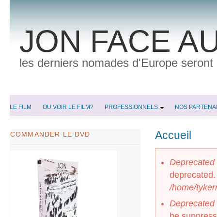
JON FACE A
les derniers nomades d'Europe seront i
MENU PRINCIPAL
LE FILM
OU VOIR LE FILM?
PROFESSIONNELS
NOS PARTENA
Accueil
COMMANDER LE DVD
Vous êtes 
Deprecated 
Message d'e
deprecated.
/home/tyker
Deprecated 
be suppress